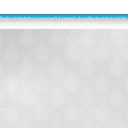
เรียนรู้ประจำจังหวัดลำปาง ถนนจามเทวี ตำบลบ่อแฮ้ว อำเภอเมือง จังหวัดลำปาง 52100
ร 0 54218 666 โทรสาร 0 5422 8295 website: http://lpa.nfe.go.th