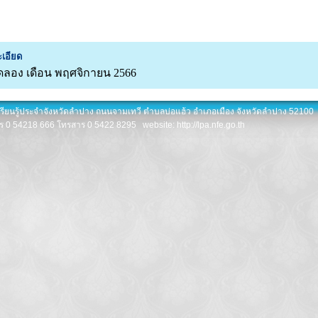
เอียด
ลอง เดือน พฤศจิกายน 2566
เรียนรู้ประจำจังหวัดลำปาง ถนนจามเทวี ตำบลบ่อแฮ้ว อำเภอเมือง จังหวัดลำปาง 52100
ร 0 54218 666 โทรสาร 0 5422 8295 website: http://lpa.nfe.go.th