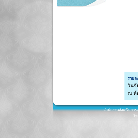
รายละ
วันจั
ณ ห้
สำนักงานส่งเสริมการ
โท