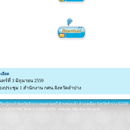
เอียด
นทร์ที่ 3 มิถุนายน 2559
องประชุม 1 สำนักงาน กศน.จังหวัดลำปาง
เรียนรู้ประจำจังหวัดลำปาง ถนนจามเทวี ตำบลบ่อแฮ้ว อำเภอเมือง จังหวัดลำปาง 52100
ร 0 54218 666 โทรสาร 0 5422 8295 website: http://lpa.nfe.go.th