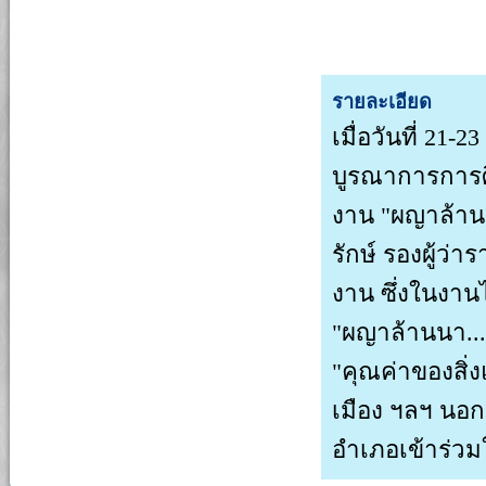
รายละเอียด
เมื่อวันที่ 21
บูรณาการการศึ
งาน "ผญาล้านนา
รักษ์ รองผู้ว
งาน ซึ่งในงานไ
"ผญาล้านนา...ส
"คุณค่าของสิ่
เมือง ฯลฯ นอกจ
อำเภอเข้าร่วม