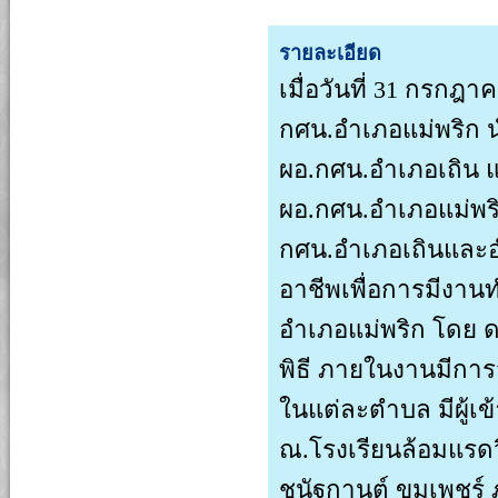
รายละเอียด
เมื่อวันที่ 31 กรกฎ
กศน.อำเภอแม่พริก น
ผอ.กศน.อำเภอเถิน แ
ผอ.กศน.อำเภอแม่พร
กศน.อำเภอเถินและอำเ
อาชีพเพื่อการมีงานท
อำเภอแม่พริก โดย ด
พิธี ภายในงานมีการ
ในแต่ละตำบล มีผู้เข
ณ.โรงเรียนล้อมแรดว
ชนัฐกานต์ ขุมเพชร์