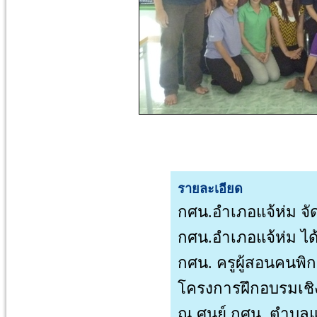
รายละเอียด
กศน.อำเภอแจ้ห่ม จั
กศน.อำเภอแจ้ห่ม ได
กศน. ครูผู้สอนคนพิก
โครงการฝึกอบรมเชิง
ณ ศูนย์ กศน. ตำบลแจ